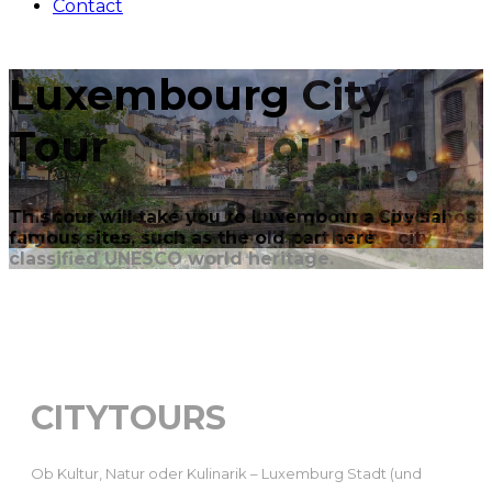
Contact
Luxembourg
City-Night-Tour
t
On some dates of the year we go on a special
CityNighTour. Dates will be listed here
CITYTOURS
Ob Kultur, Natur oder Kulinarik – Luxemburg Stadt (und