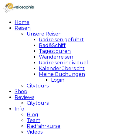
Home
Reisen
Unsere Reisen
Radreisen geführt
Rad&Schiff
Tagestouren
Wanderreisen
Radreisen individuel
Kalenderübersicht
Meine Buchungen
Login
Citytours
Shop
Reviews
Citytours
Info
Blog
Team
Radfahrkurse
Videos