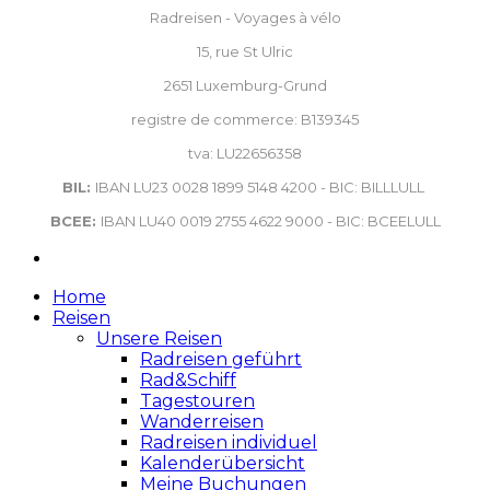
Radreisen - Voyages à vélo
15, rue St Ulric
2651 Luxemburg-Grund
registre de commerce: B139345
tva: LU22656358
BIL:
IBAN LU23 0028 1899 5148 4200 - BIC: BILLLULL
BCEE:
IBAN LU40 0019 2755 4622 9000 - BIC: BCEELULL
Home
Reisen
Unsere Reisen
Radreisen geführt
Rad&Schiff
Tagestouren
Wanderreisen
Radreisen individuel
Kalenderübersicht
Meine Buchungen