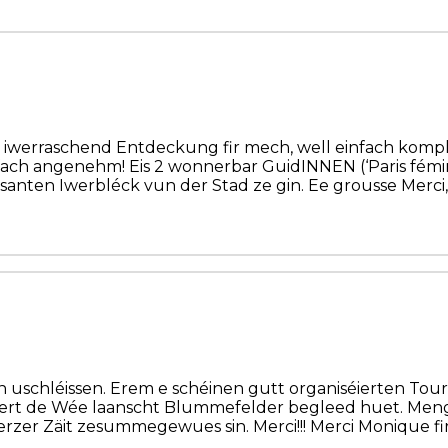
v eng iwerraschend Entdeckung fir mech, well einfach ko
infach angenehm! Eis 2 wonnerbar GuidINNEN (‘Paris fémin
ssanten Iwerbléck vun der Stad ze gin. Ee grousse Merc
uschléissen. Erem e schéinen gutt organiséierten Tou
ert de Wée laanscht Blummefelder begleed huet. Meng 
erzer Zäit zesummegewues sin. Merci!!! Merci Monique f