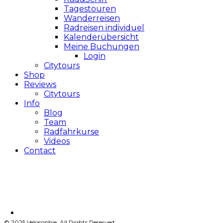
Tagestouren
Wanderreisen
Radreisen individuel
Kalenderübersicht
Meine Buchungen
Login
Citytours
Shop
Reviews
Citytours
Info
Blog
Team
Radfahrkurse
Videos
Contact
© 2025 Velosophie, All Rights Reserved