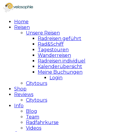
Home
Reisen
Unsere Reisen
Radreisen geführt
Rad&Schiff
Tagestouren
Wanderreisen
Radreisen individuel
Kalenderübersicht
Meine Buchungen
Login
Citytours
Shop
Reviews
Citytours
Info
Blog
Team
Radfahrkurse
Videos