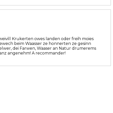
eivill Krukerten owes landen oder freih moies
eit ewech beim Waasser ze honnerten ze gesinn
 selwer, dei Farwen, Waaser an Natur drumerems
r ganz angenehm! A recommander!