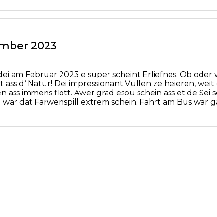
ember 2023
ei am Februar 2023 e super scheint Erliefnes. Ob oder w
t ass d‘ Natur! Dei impressionant Vullen ze heieren, w
 ass immens flott. Awer grad esou schein ass et de Sei
) war dat Farwenspill extrem schein. Fahrt am Bus wa