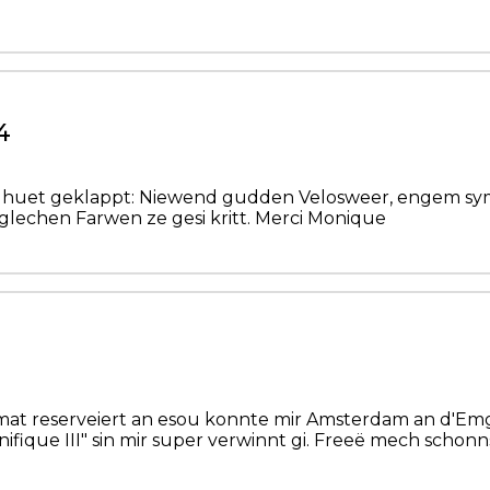
4
lles huet geklappt: Niewend gudden Velosweer, engem s
glechen Farwen ze gesi kritt. Merci Monique
mat reserveiert an esou konnte mir Amsterdam an d'E
fique III" sin mir super verwinnt gi. Freeë mech schonn