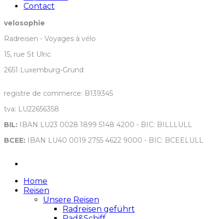
Contact
velosophie
Radreisen - Voyages à vélo
15, rue St Ulric
2651 Luxemburg-Grund
registre de commerce: B139345
tva: LU22656358
BIL:
IBAN LU23 0028 1899 5148 4200 - BIC: BILLLULL
BCEE:
IBAN LU40 0019 2755 4622 9000 - BIC: BCEELULL
Home
Reisen
Unsere Reisen
Radreisen geführt
Rad&Schiff