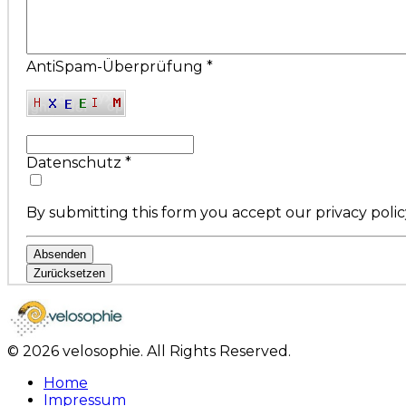
AntiSpam-Überprüfung
*
Datenschutz
*
By submitting this form you accept our privacy poli
Absenden
Zurücksetzen
© 2026 velosophie. All Rights Reserved.
Home
Impressum