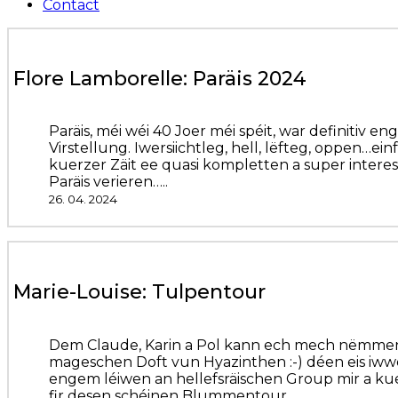
Contact
Flore Lamborelle: Paräis 2024
Paräis, méi wéi 40 Joer méi spéit, war definiti
Virstellung. Iwersiichtleg, hell, lëfteg, oppen…e
kuerzer Zäit ee quasi kompletten a super intere
Paräis verieren…..
26. 04. 2024
Marie-Louise: Tulpentour
Dem Claude, Karin a Pol kann ech mech nëmmen 
mageschen Doft vun Hyazinthen :-) déen eis iww
engem léiwen an hellefsräischen Group mir a ku
fir desen schéinen Blummentour.