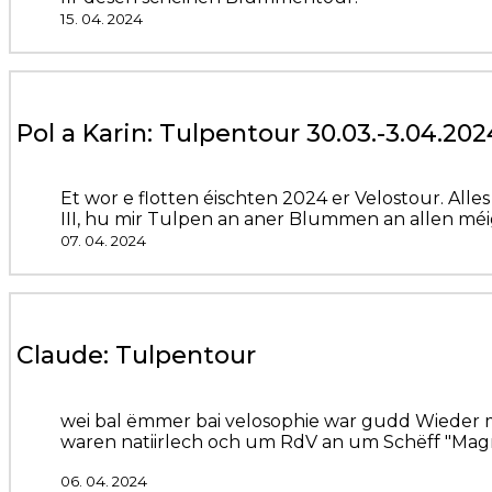
15. 04. 2024
Pol a Karin: Tulpentour 30.03.-3.04.202
Et wor e flotten éischten 2024 er Velostour. A
III, hu mir Tulpen an aner Blummen an allen méi
07. 04. 2024
Claude: Tulpentour
wei bal ëmmer bai velosophie war gudd Wieder 
waren natiirlech och um RdV an um Schëff "Magni
06. 04. 2024