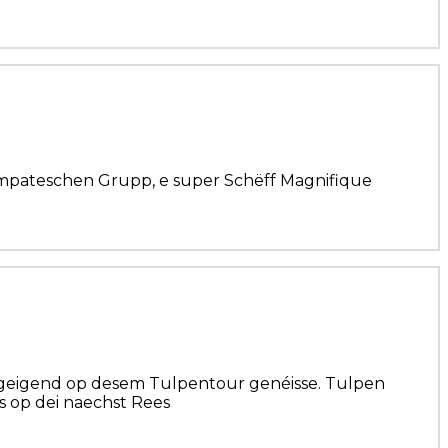
ympateschen Grupp, e super Schëff Magnifique
mgeigend op desem Tulpentour genéisse. Tulpen
s op dei naechst Rees