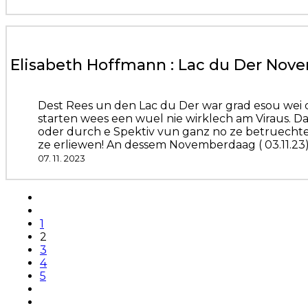
Elisabeth Hoffmann : Lac du Der Nov
Dest Rees un den Lac du Der war grad esou wei d
starten wees een wuel nie wirklech am Viraus. Da
oder durch e Spektiv vun ganz no ze betruechten
ze erliewen! An dessem Novemberdaag ( 03.11.23
07. 11. 2023
1
2
3
4
5