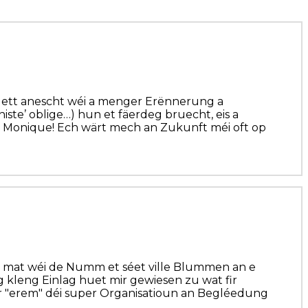
mplett anescht wéi a menger Erënnerung a
iste’ oblige…) hun et fäerdeg bruecht, eis a
i, Monique! Ech wärt mech an Zukunft méi oft op
r mat wéi de Numm et séet ville Blummen an e
kleng Einlag huet mir gewiesen zu wat fir
ir "erem" déi super Organisatioun an Begléedung