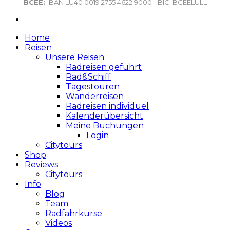
BCEE:
IBAN LU40 0019 2755 4622 9000 - BIC: BCEELULL
Home
Reisen
Unsere Reisen
Radreisen geführt
Rad&Schiff
Tagestouren
Wanderreisen
Radreisen individuel
Kalenderübersicht
Meine Buchungen
Login
Citytours
Shop
Reviews
Citytours
Info
Blog
Team
Radfahrkurse
Videos