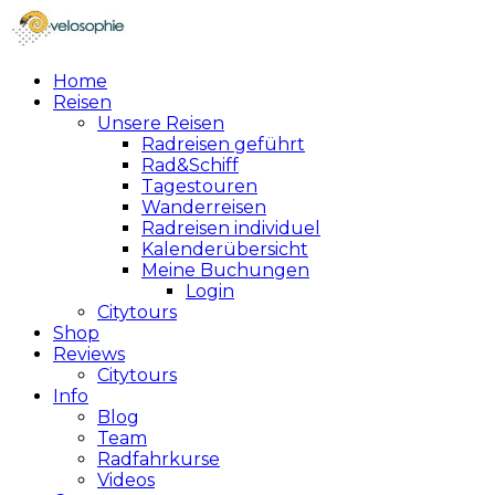
Home
Reisen
Unsere Reisen
Radreisen geführt
Rad&Schiff
Tagestouren
Wanderreisen
Radreisen individuel
Kalenderübersicht
Meine Buchungen
Login
Citytours
Shop
Reviews
Citytours
Info
Blog
Team
Radfahrkurse
Videos