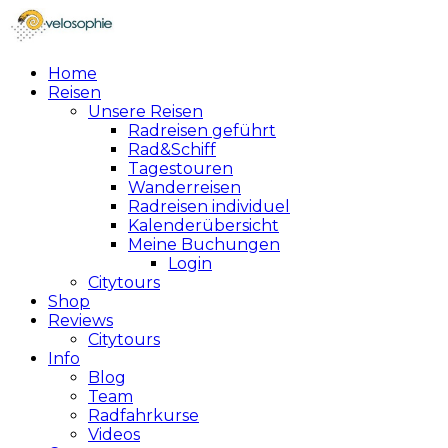
Home
Reisen
Unsere Reisen
Radreisen geführt
Rad&Schiff
Tagestouren
Wanderreisen
Radreisen individuel
Kalenderübersicht
Meine Buchungen
Login
Citytours
Shop
Reviews
Citytours
Info
Blog
Team
Radfahrkurse
Videos