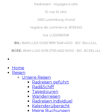
Radreisen - Voyages à vélo
15, rue St Ulric
2651 Luxemburg-Grund
registre de commerce: B139345
tva: LU22656358
BIL:
IBAN LU23 0028 1899 5148 4200 - BIC: BILLLULL
BCEE:
IBAN LU40 0019 2755 4622 9000 - BIC: BCEELULL
Home
Reisen
Unsere Reisen
Radreisen geführt
Rad&Schiff
Tagestouren
Wanderreisen
Radreisen individuel
Kalenderübersicht
Meine Buchungen