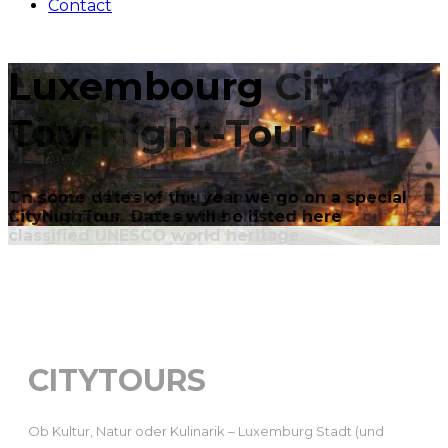
Contact
Luxembourg
City-Night-Tour
t
On some dates of the year we go on a special
CityNighTour. Dates will be listed here
CITYTOURS
Ob Kultur, Natur oder Kulinarik – Luxemburg Stadt (und