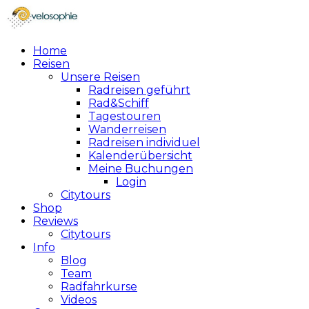
Home
Reisen
Unsere Reisen
Radreisen geführt
Rad&Schiff
Tagestouren
Wanderreisen
Radreisen individuel
Kalenderübersicht
Meine Buchungen
Login
Citytours
Shop
Reviews
Citytours
Info
Blog
Team
Radfahrkurse
Videos