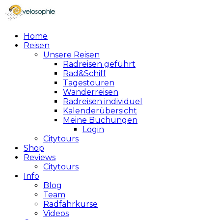
Home
Reisen
Unsere Reisen
Radreisen geführt
Rad&Schiff
Tagestouren
Wanderreisen
Radreisen individuel
Kalenderübersicht
Meine Buchungen
Login
Citytours
Shop
Reviews
Citytours
Info
Blog
Team
Radfahrkurse
Videos