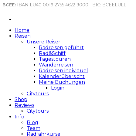
BCEE:
IBAN LU40 0019 2755 4622 9000 - BIC: BCEELULL
Home
Reisen
Unsere Reisen
Radreisen geführt
Rad&Schiff
Tagestouren
Wanderreisen
Radreisen individuel
Kalenderübersicht
Meine Buchungen
Login
Citytours
Shop
Reviews
Citytours
Info
Blog
Team
Radfahrkurse