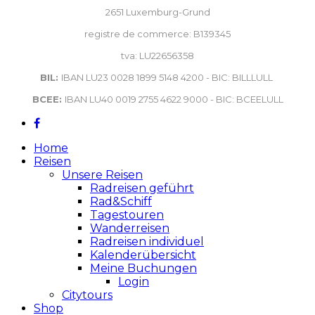
2651 Luxemburg-Grund
registre de commerce: B139345
tva: LU22656358
BIL:
IBAN LU23 0028 1899 5148 4200 - BIC: BILLLULL
BCEE:
IBAN LU40 0019 2755 4622 9000 - BIC: BCEELULL
Home
Reisen
Unsere Reisen
Radreisen geführt
Rad&Schiff
Tagestouren
Wanderreisen
Radreisen individuel
Kalenderübersicht
Meine Buchungen
Login
Citytours
Shop