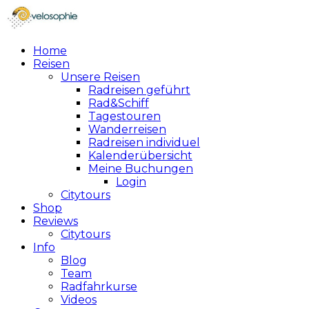
Home
Reisen
Unsere Reisen
Radreisen geführt
Rad&Schiff
Tagestouren
Wanderreisen
Radreisen individuel
Kalenderübersicht
Meine Buchungen
Login
Citytours
Shop
Reviews
Citytours
Info
Blog
Team
Radfahrkurse
Videos