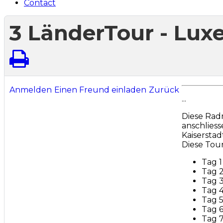
Contact
3 LänderTour - Lu
Anmelden
Einen Freund einladen
Zurück
...
Diese Rad
anschliess
Kaiserstad
Diese Tou
Tag 1
Tag 
Tag 3
Tag 4
Tag 5
Tag 6
Tag 7