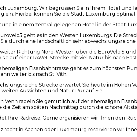
ach Luxemburg. Wir begrüssen Sie in Ihrem Hotel und la
 ein. Hierbei können Sie die Stadt Luxemburg optimal
ung in einem zentral gelegenen Hotel in der Stadt-L
urovelo5 geht es in den Westen Luxemburgs. Die Strecke
 Sie durch eine landschaftlich sehr abwechslungsreich
n weiter Richtung Nord-Westen über die EuroVelo 5 und 
n sie auf einer RAVeL Strecke mit viel Natur bis nach Ba
 ehemaligen Eisenbahntrasse geht es zum höchsten Punk
hn weiter bis nach St. Vith.
chslungsreiche Strecke erwartet Sie heute im Hohen V
 weiten Aussichten und Natur Pur auf Sie.
 Venn radeln Sie gemütlich auf der ehemaligen Eisenba
e die Zeit am späten Nachmittag durch die schöne Alts
et Ihre Radreise. Gerne organisieren wir Ihnen den Rü
tznacht in Aachen oder Luxemburg reservieren wir Ihne