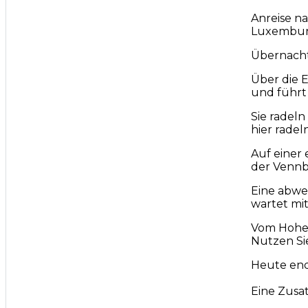
Anreise n
Luxemburg
Übernacht
Über die E
und führt
Sie radel
hier radel
Auf einer
der Vennba
Eine abwe
wartet mit
Vom Hohen
Nutzen Si
Heute end
Eine Zusa