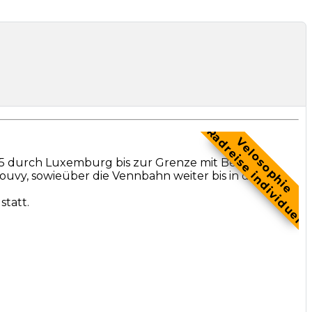
Radreise individuel
Velosophie
 5 durch Luxemburg bis zur Grenze mit Belgien,
uvy, sowieüber die Vennbahn weiter bis in die
tatt.