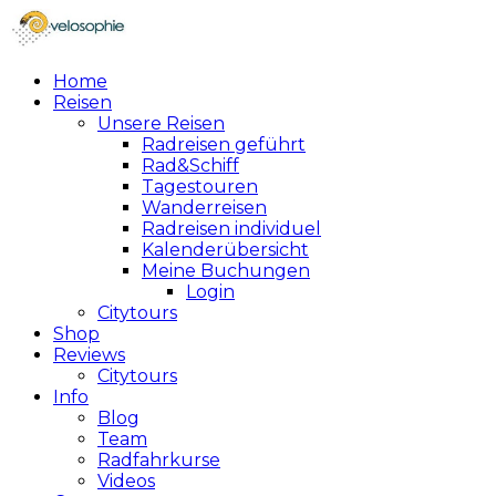
Home
Reisen
Unsere Reisen
Radreisen geführt
Rad&Schiff
Tagestouren
Wanderreisen
Radreisen individuel
Kalenderübersicht
Meine Buchungen
Login
Citytours
Shop
Reviews
Citytours
Info
Blog
Team
Radfahrkurse
Videos