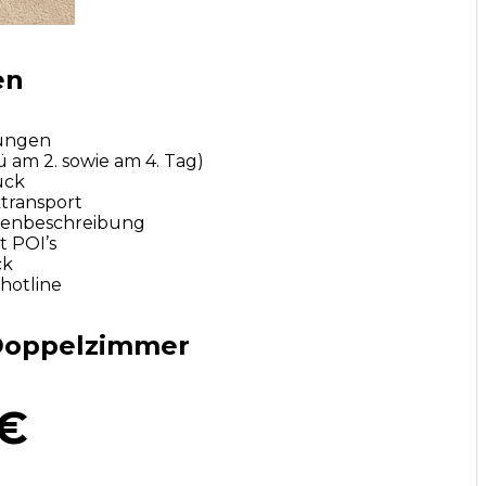
en
ungen
am 2. sowie am 4. Tag)
ück
transport
utenbeschreibung
 POI’s
ck
ehotline
 Doppelzimmer
 €