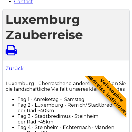
Contact
Luxemburg
Zauberreise
Zurück
Radreise individuel
Velosophie
Luxemburg - überraschend anders. Entdecken Sie
die landschaftliche Vielfalt unseres kleinen Landes
Tag 1 - Anreisetag - Samstag
Tag 2 - Luxemburg - Remich/ Stadtbredimus
per Rad ~40km
Tag 3 - Stadtbredimus - Steinheim
per Rad ~45km
Tag 4 - Steinheim - Echternach - Vianden