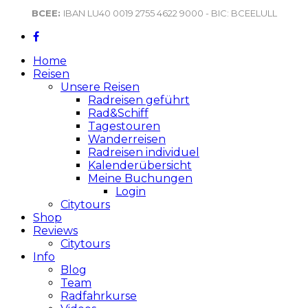
BCEE:
IBAN LU40 0019 2755 4622 9000 - BIC: BCEELULL
Home
Reisen
Unsere Reisen
Radreisen geführt
Rad&Schiff
Tagestouren
Wanderreisen
Radreisen individuel
Kalenderübersicht
Meine Buchungen
Login
Citytours
Shop
Reviews
Citytours
Info
Blog
Team
Radfahrkurse