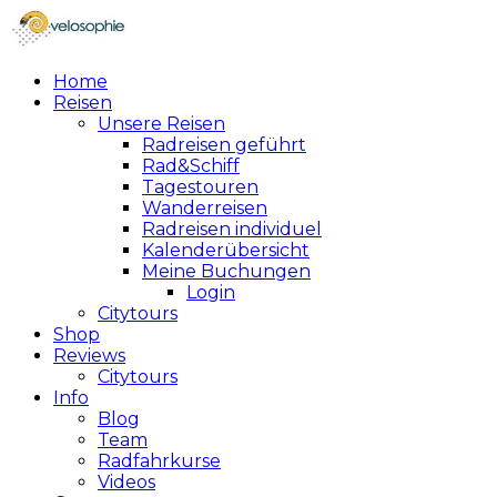
Home
Reisen
Unsere Reisen
Radreisen geführt
Rad&Schiff
Tagestouren
Wanderreisen
Radreisen individuel
Kalenderübersicht
Meine Buchungen
Login
Citytours
Shop
Reviews
Citytours
Info
Blog
Team
Radfahrkurse
Videos