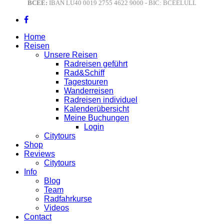
BCEE:
IBAN LU40 0019 2755 4622 9000 - BIC: BCEELULL
Home
Reisen
Unsere Reisen
Radreisen geführt
Rad&Schiff
Tagestouren
Wanderreisen
Radreisen individuel
Kalenderübersicht
Meine Buchungen
Login
Citytours
Shop
Reviews
Citytours
Info
Blog
Team
Radfahrkurse
Videos
Contact