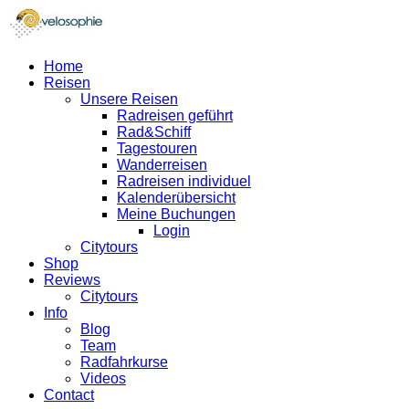
Home
Reisen
Unsere Reisen
Radreisen geführt
Rad&Schiff
Tagestouren
Wanderreisen
Radreisen individuel
Kalenderübersicht
Meine Buchungen
Login
Citytours
Shop
Reviews
Citytours
Info
Blog
Team
Radfahrkurse
Videos
Contact