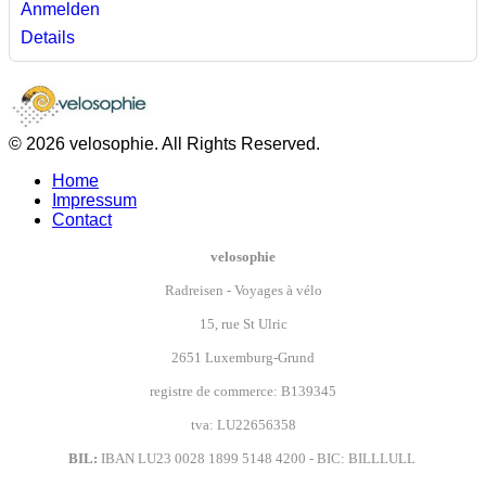
Anmelden
Details
© 2026 velosophie. All Rights Reserved.
Home
Impressum
Contact
velosophie
Radreisen - Voyages à vélo
15, rue St Ulric
2651 Luxemburg-Grund
registre de commerce: B139345
tva: LU22656358
BIL:
IBAN LU23 0028 1899 5148 4200 - BIC: BILLLULL