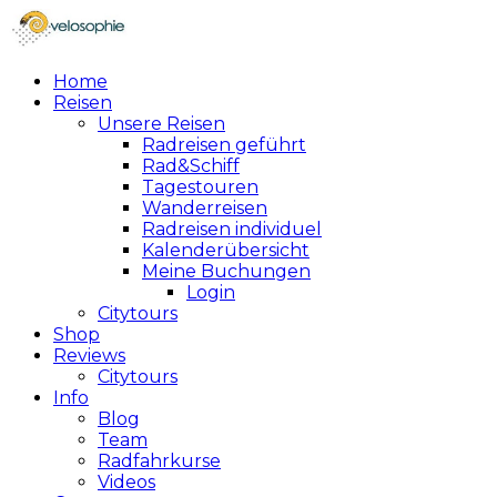
Home
Reisen
Unsere Reisen
Radreisen geführt
Rad&Schiff
Tagestouren
Wanderreisen
Radreisen individuel
Kalenderübersicht
Meine Buchungen
Login
Citytours
Shop
Reviews
Citytours
Info
Blog
Team
Radfahrkurse
Videos