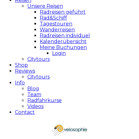
Reisen
Unsere Reisen
Radreisen geführt
Rad&Schiff
Tagestouren
Wanderreisen
Radreisen individuel
Kalenderübersicht
Meine Buchungen
Login
Citytours
Shop
Reviews
Citytours
Info
Blog
Team
Radfahrkurse
Videos
Contact