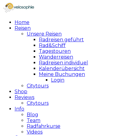
Home
Reisen
Unsere Reisen
Radreisen geführt
Rad&Schiff
Tagestouren
Wanderreisen
Radreisen individuel
Kalenderübersicht
Meine Buchungen
Login
Citytours
Shop
Reviews
Citytours
Info
Blog
Team
Radfahrkurse
Videos