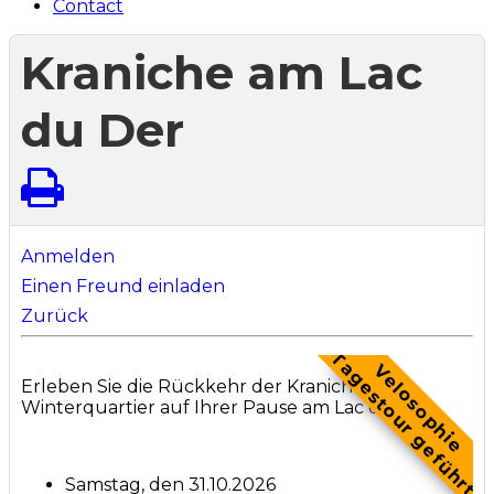
Contact
Kraniche am Lac
du Der
Anmelden
Einen Freund einladen
Zurück
Tagestour geführt
Velosophie
Erleben Sie die Rückkehr der Kraniche ins
Winterquartier auf Ihrer Pause am Lac du Der.
Samstag, den 31.10.2026