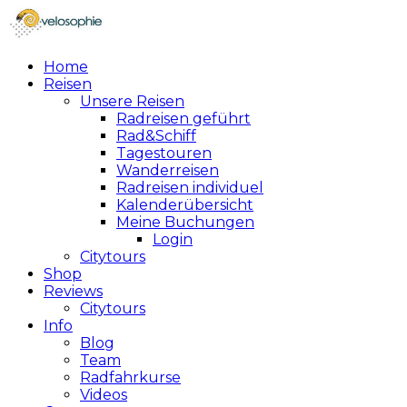
Home
Reisen
Unsere Reisen
Radreisen geführt
Rad&Schiff
Tagestouren
Wanderreisen
Radreisen individuel
Kalenderübersicht
Meine Buchungen
Login
Citytours
Shop
Reviews
Citytours
Info
Blog
Team
Radfahrkurse
Videos