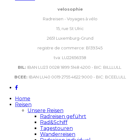
velosophie
Radreisen - Voyages à vélo
15, rue St Ulric
2651 Luxemburg-Grund
registre de commerce: B139345
tva: LU22656358
BIL:
IBAN LU23 0028 1899 5148 4200 - BIC: BILLLULL
BCEE:
IBAN LU40 0019 2755 4622 9000 - BIC: BCEELULL
Home
Reisen
Unsere Reisen
Radreisen geführt
Rad&Schiff
Tagestouren
Wanderreisen