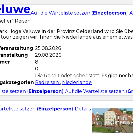
eluwe
Auf die Warteliste setzen (
Einzelperson
)
A
eller" Reisen.
ark Hoge Veluwe in der Provinz Gelderland wird Sie üb
dtour zeigen wir Ihnen die Niederlande aus einem etwas
Veranstaltung
25.08.2026
ranstaltung
29.08.2026
hmer
8
0
Die Reise findet sicher statt. Es gibt noch 
ngskategorien
Radreisen
,
Niederlande
iste setzen (
Einzelperson
)
Auf die Warteliste setzen (
G
rteliste setzen (
Einzelperson
)
Details