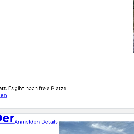
att. Es gibt noch freie Plätze.
ien
Der
Anmelden
Details