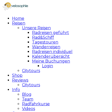
Home
Reisen
Unsere Reisen
Radreisen geführt
Rad&Schiff
Tagestouren
Wanderreisen
Radreisen individuel
Kalenderübersicht
Meine Buchungen
Login
Citytours
Shop
Reviews
Citytours
Info
Blog
Team
Radfahrkurse
Videos