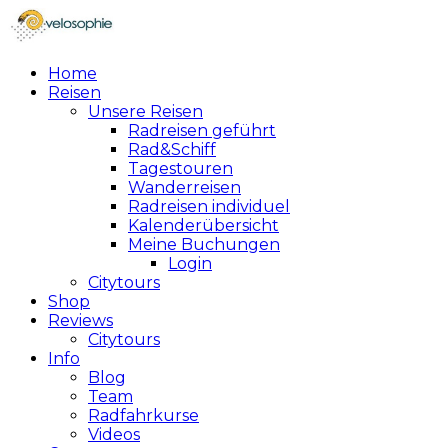
Home
Reisen
Unsere Reisen
Radreisen geführt
Rad&Schiff
Tagestouren
Wanderreisen
Radreisen individuel
Kalenderübersicht
Meine Buchungen
Login
Citytours
Shop
Reviews
Citytours
Info
Blog
Team
Radfahrkurse
Videos