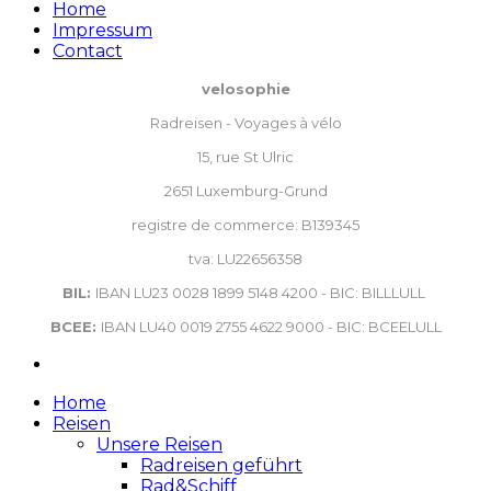
Home
Impressum
Contact
velosophie
Radreisen - Voyages à vélo
15, rue St Ulric
2651 Luxemburg-Grund
registre de commerce: B139345
tva: LU22656358
BIL:
IBAN LU23 0028 1899 5148 4200 - BIC: BILLLULL
BCEE:
IBAN LU40 0019 2755 4622 9000 - BIC: BCEELULL
Home
Reisen
Unsere Reisen
Radreisen geführt
Rad&Schiff