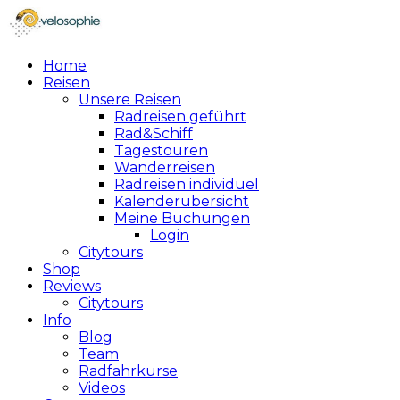
Home
Reisen
Unsere Reisen
Radreisen geführt
Rad&Schiff
Tagestouren
Wanderreisen
Radreisen individuel
Kalenderübersicht
Meine Buchungen
Login
Citytours
Shop
Reviews
Citytours
Info
Blog
Team
Radfahrkurse
Videos