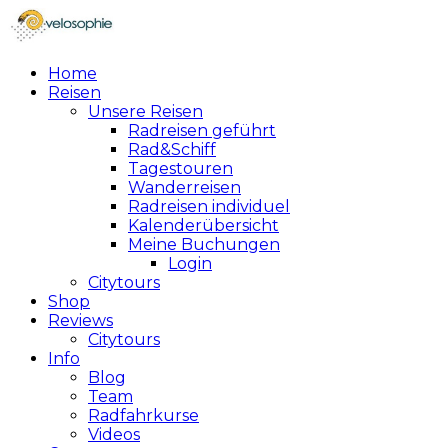
Home
Reisen
Unsere Reisen
Radreisen geführt
Rad&Schiff
Tagestouren
Wanderreisen
Radreisen individuel
Kalenderübersicht
Meine Buchungen
Login
Citytours
Shop
Reviews
Citytours
Info
Blog
Team
Radfahrkurse
Videos