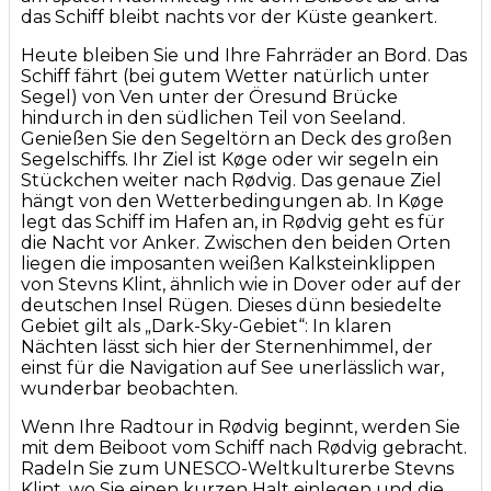
das Schiff bleibt nachts vor der Küste geankert.
Heute bleiben Sie und Ihre Fahrräder an Bord. Das
Schiff fährt (bei gutem Wetter natürlich unter
Segel) von Ven unter der Öresund Brücke
hindurch in den südlichen Teil von Seeland.
Genießen Sie den Segeltörn an Deck des großen
Segelschiffs. Ihr Ziel ist Køge oder wir segeln ein
Stückchen weiter nach Rødvig. Das genaue Ziel
hängt von den Wetterbedingungen ab. In Køge
legt das Schiff im Hafen an, in Rødvig geht es für
die Nacht vor Anker. Zwischen den beiden Orten
liegen die imposanten weißen Kalksteinklippen
von Stevns Klint, ähnlich wie in Dover oder auf der
deutschen Insel Rügen. Dieses dünn besiedelte
Gebiet gilt als „Dark-Sky-Gebiet“: In klaren
Nächten lässt sich hier der Sternenhimmel, der
einst für die Navigation auf See unerlässlich war,
wunderbar beobachten.
Wenn Ihre Radtour in Rødvig beginnt, werden Sie
mit dem Beiboot vom Schiff nach Rødvig gebracht.
Radeln Sie zum UNESCO-Weltkulturerbe Stevns
Klint, wo Sie einen kurzen Halt einlegen und die