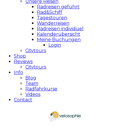
Unsere Reisen
Radreisen geführt
Rad&Schiff
Tagestouren
Wanderreisen
Radreisen individuel
Kalenderübersicht
Meine Buchungen
Login
Citytours
Shop
Reviews
Citytours
Info
Blog
Team
Radfahrkurse
Videos
Contact