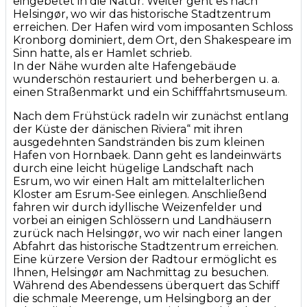
eingebetet in die Natur. Weiter geht es nach
Helsingør, wo wir das historische Stadtzentrum
erreichen. Der Hafen wird vom imposanten Schloss
Kronborg dominiert, dem Ort, den Shakespeare im
Sinn hatte, als er Hamlet schrieb.
In der Nähe wurden alte Hafengebäude
wunderschön restauriert und beherbergen u. a.
einen Straßenmarkt und ein Schifffahrtsmuseum.
Nach dem Frühstück radeln wir zunächst entlang
der Küste der dänischen Riviera“ mit ihren
ausgedehnten Sandstränden bis zum kleinen
Hafen von Hornbaek. Dann geht es landeinwärts
durch eine leicht hügelige Landschaft nach
Esrum, wo wir einen Halt am mittelalterlichen
Kloster am Esrum-See einlegen. Anschließend
fahren wir durch idyllische Weizenfelder und
vorbei an einigen Schlössern und Landhäusern
zurück nach Helsingør, wo wir nach einer langen
Abfahrt das historische Stadtzentrum erreichen.
Eine kürzere Version der Radtour ermöglicht es
Ihnen, Helsingør am Nachmittag zu besuchen.
Während des Abendessens überquert das Schiff
die schmale Meerenge, um Helsingborg an der