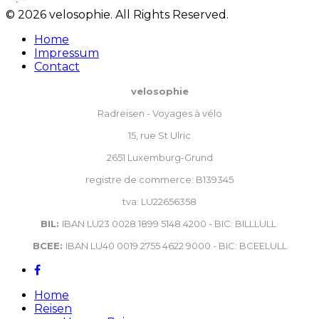
© 2026 velosophie. All Rights Reserved.
Home
Impressum
Contact
velosophie
Radreisen - Voyages à vélo
15, rue St Ulric
2651 Luxemburg-Grund
registre de commerce: B139345
tva: LU22656358
BIL:
IBAN LU23 0028 1899 5148 4200 - BIC: BILLLULL
BCEE:
IBAN LU40 0019 2755 4622 9000 - BIC: BCEELULL
Home
Reisen