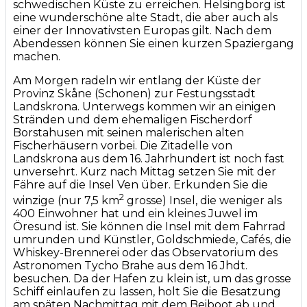
schwedischen Küste zu erreichen. Helsingborg ist
eine wunderschöne alte Stadt, die aber auch als
einer der Innovativsten Europas gilt. Nach dem
Abendessen können Sie einen kurzen Spaziergang
machen.
Am Morgen radeln wir entlang der Küste der
Provinz Skåne (Schonen) zur Festungsstadt
Landskrona. Unterwegs kommen wir an einigen
Stränden und dem ehemaligen Fischerdorf
Borstahusen mit seinen malerischen alten
Fischerhäusern vorbei. Die Zitadelle von
Landskrona aus dem 16. Jahrhundert ist noch fast
unversehrt. Kurz nach Mittag setzen Sie mit der
Fähre auf die Insel Ven über. Erkunden Sie die
2
winzige (nur 7,5 km
grosse) Insel, die weniger als
400 Einwohner hat und ein kleines Juwel im
Öresund ist. Sie können die Insel mit dem Fahrrad
umrunden und Künstler, Goldschmiede, Cafés, die
Whiskey-Brennerei oder das Observatorium des
Astronomen Tycho Brahe aus dem 16 Jhdt.
besuchen. Da der Hafen zu klein ist, um das grosse
Schiff einlaufen zu lassen, holt Sie die Besatzung
am späten Nachmittag mit dem Beiboot ab und