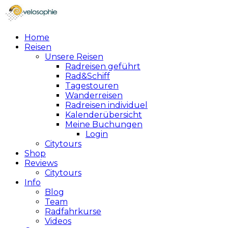
Home
Reisen
Unsere Reisen
Radreisen geführt
Rad&Schiff
Tagestouren
Wanderreisen
Radreisen individuel
Kalenderübersicht
Meine Buchungen
Login
Citytours
Shop
Reviews
Citytours
Info
Blog
Team
Radfahrkurse
Videos