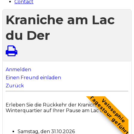
Contact
Kraniche am Lac
du Der
Anmelden
Einen Freund einladen
Zurück
Tagestour geführt
Velosophie
Erleben Sie die Rückkehr der Kraniche ins
Winterquartier auf Ihrer Pause am Lac du Der.
Samstag, den 31.10.2026