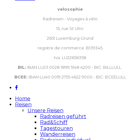
velosophie
Radreisen - Voyages à vélo
15, rue St Ulric
2651 Luxemburg-Grund
registre de commerce: B139345
tva: LU22656358
BIL:
IBAN LU23 0028 1899 5148 4200 - BIC: BILLLULL
BCEE:
IBAN LU40 0019 2755 4622 9000 - BIC: BCEELULL
Home
Reisen
Unsere Reisen
Radreisen geführt
Rad&Schiff
Tagestouren
Wanderreisen