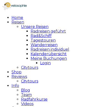
Home
Reisen
Unsere Reisen
Radreisen geführt
Rad&Schiff
Tagestouren
Wanderreisen
Radreisen individuel
Kalenderübersicht
Meine Buchungen
Login
Citytours
Shop
Reviews
Citytours
Info
Blog
Team
Radfahrkurse
Videos