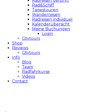
Radreisen geführt
Rad&Schiff
Tagestouren
Wanderreisen
Radreisen individuel
Kalenderübersicht
Meine Buchungen
Login
Citytours
Shop
Reviews
Citytours
Info
Blog
Team
Radfahrkurse
Videos
Contact