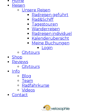
Home
Reisen
Unsere Reisen
Radreisen geführt
Rad&Schiff
Tagestouren
Wanderreisen
Radreisen individuel
Kalenderübersicht
Meine Buchungen
Login
Citytours
Shop
Reviews
Citytours
Info
Blog
Team
Radfahrkurse
Videos
Contact