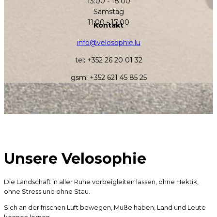
13:00 - 18:00
Samstag
11:00 - 17:00
Kontakt
info@velosophie.lu
tel: +352 26 20 01 32
gsm: +352 621 45 85 25
Unsere Velosophie
Die Landschaft in aller Ruhe vorbeigleiten lassen, ohne Hektik,
ohne Stress und ohne Stau.
Sich an der frischen Luft bewegen, Muße haben, Land und Leute