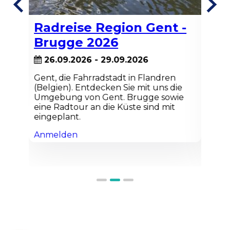
3
er
Ein
Radreise Region Gent -
Tag
Brugge 2026
End
zie
26.09.2026 - 29.09.2026
wo 
zu 
Gent, die Fahrradstadt in Flandren
Eur
(Belgien). Entdecken Sie mit uns die
Nat
Umgebung von Gent. Brugge sowie
fac
eine Radtour an die Küste sind mit
Nat
eingeplant.
Fah
Anmelden
An