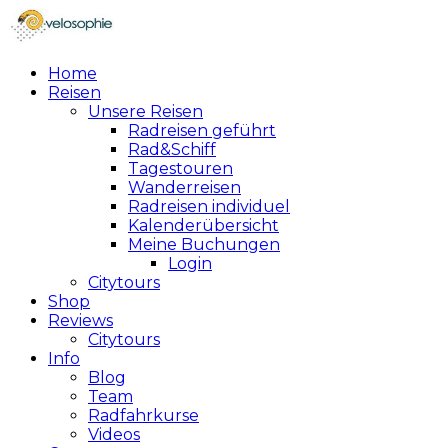
Home
Reisen
Unsere Reisen
Radreisen geführt
Rad&Schiff
Tagestouren
Wanderreisen
Radreisen individuel
Kalenderübersicht
Meine Buchungen
Login
Citytours
Shop
Reviews
Citytours
Info
Blog
Team
Radfahrkurse
Videos